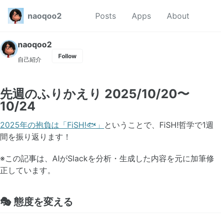
Skip to primary navigation
Skip to content
Skip to footer
Toggl
naoqoo2
Posts
Apps
About
naoqoo2
Follow
自己紹介
先週のふりかえり 2025/10/20〜
10/24
2025年の抱負は「FiSH!🐟」
ということで、FiSH!哲学で1週
間を振り返ります！
※この記事は、AIがSlackを分析・生成した内容を元に加筆修
正しています。
🎭 態度を変える