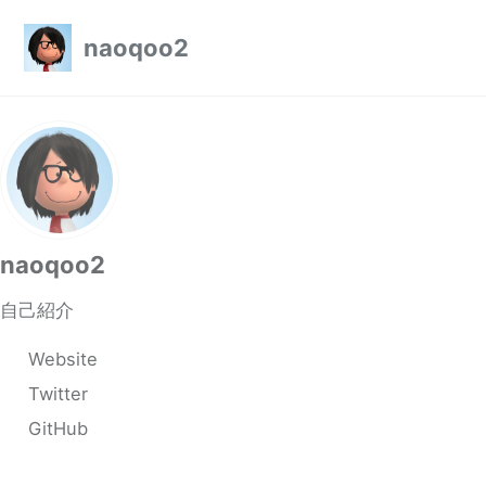
Skip to primary navigation
Skip to content
Skip to footer
naoqoo2
naoqoo2
自己紹介
Website
Twitter
GitHub