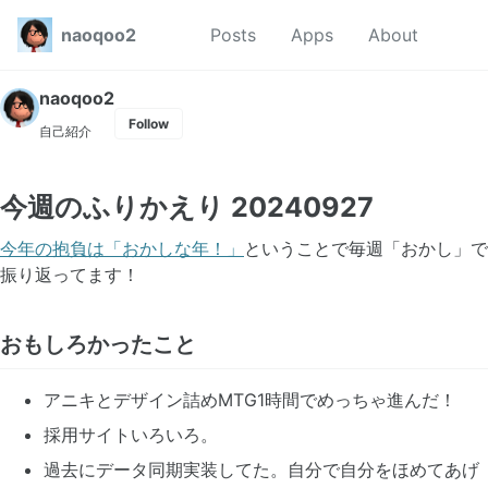
Skip to primary navigation
Skip to content
Skip to footer
Toggl
naoqoo2
Posts
Apps
About
naoqoo2
Follow
自己紹介
今週のふりかえり 20240927
今年の抱負は「おかしな年！」
ということで毎週「おかし」で
振り返ってます！
おもしろかったこと
アニキとデザイン詰めMTG1時間でめっちゃ進んだ！
採用サイトいろいろ。
過去にデータ同期実装してた。自分で自分をほめてあげ