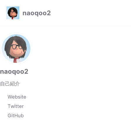
Skip to primary navigation
Skip to content
Skip to footer
naoqoo2
naoqoo2
自己紹介
Website
Twitter
GitHub