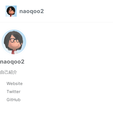
Skip to primary navigation
Skip to content
Skip to footer
naoqoo2
naoqoo2
自己紹介
Website
Twitter
GitHub