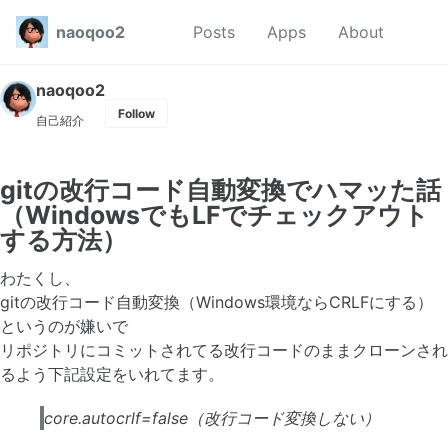
Skip to primary navigation
Skip to content
Skip to footer
Toggl
naoqoo2
Posts
Apps
About
naoqoo2
Follow
自己紹介
gitの改行コード自動変換でハマッた話
（WindowsでもLFでチェックアウト
する方法）
わたくし、
gitの改行コード自動変換（Windows環境ならCRLFにする）
というのが嫌いで
リポジトリにコミットされてる改行コードのままクローンされ
るよう下記設定をいれてます。
core.autocrlf=false（改行コード変換しない）