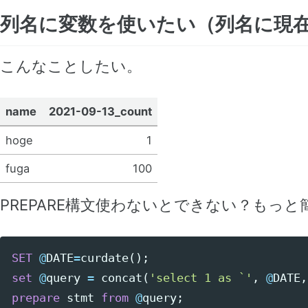
列名に変数を使いたい（列名に現
こんなことしたい。
name
2021-09-13_count
hoge
1
fuga
100
PREPARE構文使わないとできない？もっ
SET
@
DATE
=
curdate
();
set
@
query
=
concat
(
'select 1 as `'
,
@
DATE
,
prepare
stmt
from
@
query
;