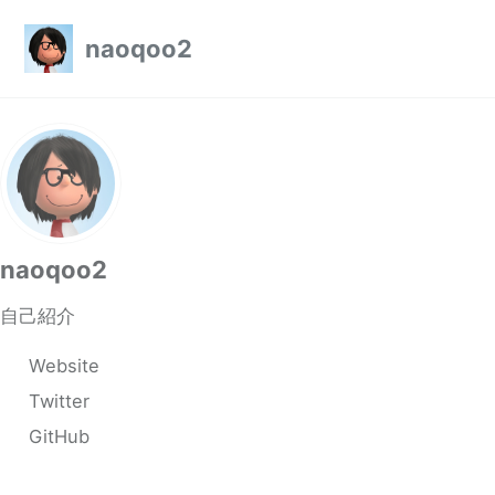
Skip to primary navigation
Skip to content
Skip to footer
naoqoo2
naoqoo2
自己紹介
Website
Twitter
GitHub