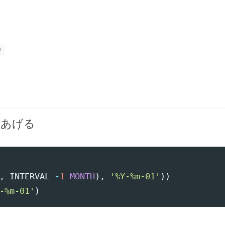
0
あげる
,
INTERVAL
-
1
MONTH
),
'%Y-%m-01'
))
-%m-01'
)