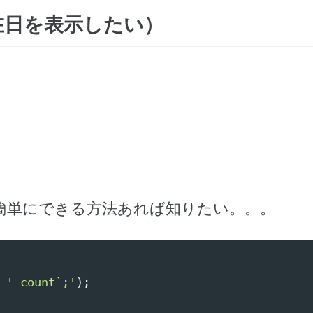
在日を表示したい）
と簡単にできる方法あれば知りたい。。。
'_count`;'
);