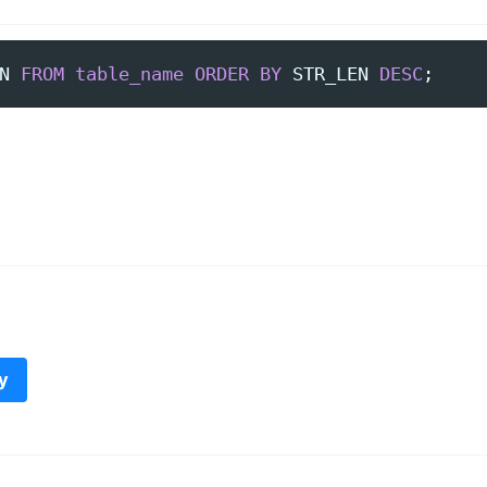
N
FROM
table_name
ORDER
BY
STR_LEN
DESC
;
y