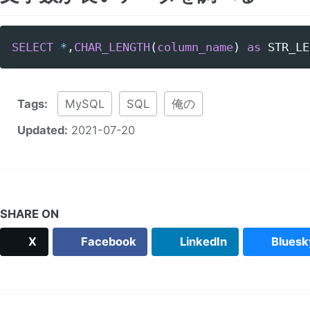
SELECT
*
,
CHAR_LENGTH
(
column_name
)
as
STR_LE
Tags:
MySQL
SQL
俺の
Updated:
2021-07-20
SHARE ON
X
Facebook
LinkedIn
Bluesk