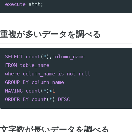
execute
stmt
;
重複が多いデータを調べる
SELECT
count
(
*
),
column_name
FROM
table_name
where
column_name
is
not
null
GROUP
BY
column_name
HAVING
count
(
*
)
>
1
ORDER
BY
count
(
*
)
DESC
文字数が長いデータを調べる