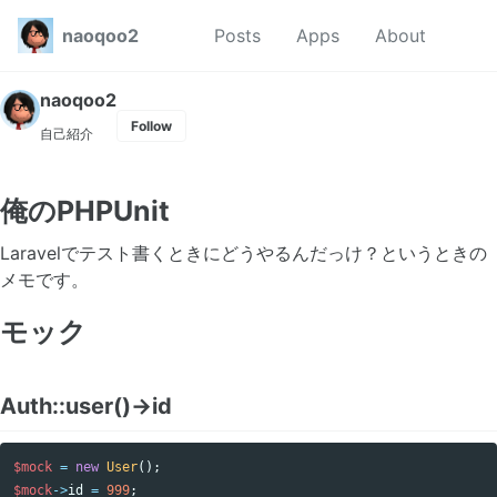
Skip to primary navigation
Skip to content
Skip to footer
Toggl
naoqoo2
Posts
Apps
About
naoqoo2
Follow
自己紹介
俺のPHPUnit
Laravelでテスト書くときにどうやるんだっけ？というときの
メモです。
モック
Auth::user()->id
$mock
=
new
User
();
$mock
->
id
=
999
;