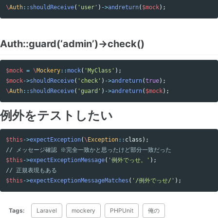
\
Auth
::
shouldReceive
(
'user'
)
->
andreturn
(
$mock
);
Auth::guard(‘admin’)->check()
$mock
=
\
Mockery
::
mock
(
'MyClass'
);
$mock
->
shouldReceive
(
'check'
)
->
andreturn
(
true
);
\
Auth
::
shouldReceive
(
'guard'
)
->
andreturn
(
$mock
);
例外をテストしたい
$this
->
expectException
(
\
Exception
::
class
);
// メッセージ確認 ※完全一致かと思ったけど部分一致だった
$this
->
expectExceptionMessage
(
'例外でっせ。'
);
// 正規表現もある
$this
->
expectExceptionMessageMatches
(
'/例外でっせ/'
);
Tags:
Laravel
mockery
PHPUnit
俺の